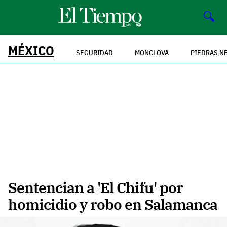
🔍
MÉXICO
SEGURIDAD
MONCLOVA
PIEDRAS N
Sentencian a 'El Chifu' por
homicidio y robo en Salamanca