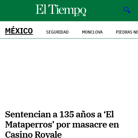
🔍
MÉXICO
SEGURIDAD
MONCLOVA
PIEDRAS N
Sentencian a 135 años a ‘El
Mataperros’ por masacre en
Casino Royale