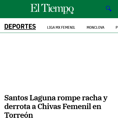
🔍
DEPORTES
LIGA MX FEMENIL
MONCLOVA
P
Santos Laguna rompe racha y
derrota a Chivas Femenil en
Torreón