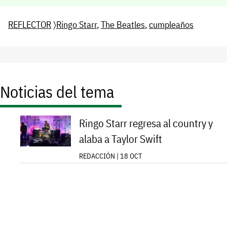
REFLECTOR
〉
Ringo Starr
,
The Beatles
,
cumpleaños
Noticias del tema
Ringo Starr regresa al country y
alaba a Taylor Swift
REDACCIÓN | 18 OCT