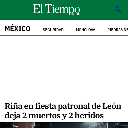
🔍
MÉXICO
SEGURIDAD
MONCLOVA
PIEDRAS N
Riña en fiesta patronal de León
deja 2 muertos y 2 heridos