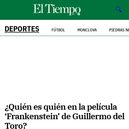
🔍
DEPORTES
FÚTBOL
MONCLOVA
PIEDRAS N
¿Quién es quién en la película
‘Frankenstein’ de Guillermo del
Toro?