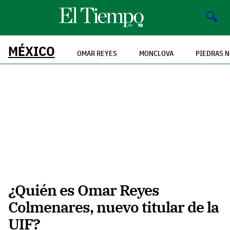
🔍
MÉXICO
OMAR REYES
MONCLOVA
PIEDRAS 
¿Quién es Omar Reyes
Colmenares, nuevo titular de la
UIF?