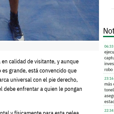
Not
06:33
ejec
capt
 en calidad de visitante, y aunque
inves
robo 
 es grande, está convencido que
Alle
ca universal con el pie derecho,
23:16
más 
el debe enfrentar a quien le pongan
tone
aseg
esta
22:34
tal y físicamente para esta pelea,