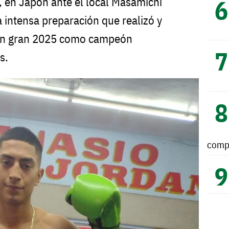
s, en Japón ante el local Masamichi
 intensa preparación que realizó y
 un gran 2025 como campeón
s.
comp