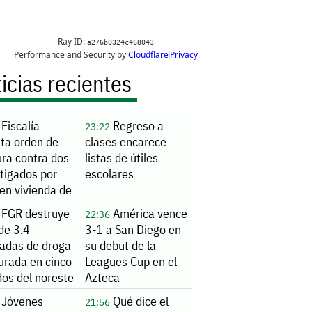
icias recientes
Fiscalía
Regreso a
23:22
uta orden de
clases encarece
ura contra dos
listas de útiles
tigados por
escolares
en vivienda de
nde
FGR destruye
América vence
22:36
de 3.4
3-1 a San Diego en
ladas de droga
su debut de la
urada en cinco
Leagues Cup en el
dos del noreste
Azteca
Jóvenes
Qué dice el
21:56