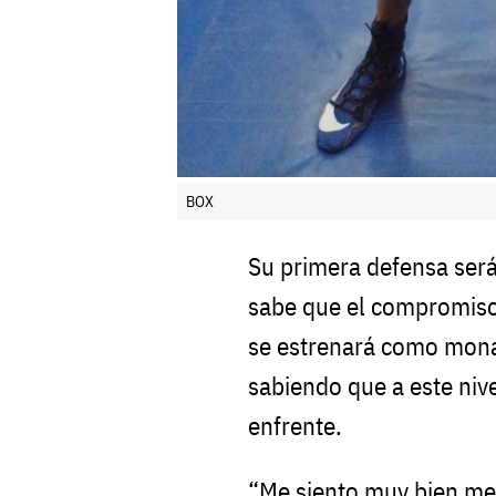
BOX
Su primera defensa será
sabe que el compromiso
se estrenará como monar
sabiendo que a este niv
enfrente.
“Me siento muy bien men