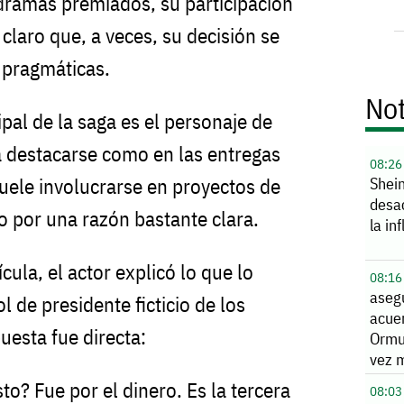
dramas premiados, su participación
claro que, a veces, su decisión se
 pragmáticas.
Not
ipal de la saga es el personaje de
a destacarse como en las entregas
08:26
uele involucrarse en proyectos de
Shei
desa
lo por una razón bastante clara.
la in
ícula, el actor explicó lo que lo
08:16
aseg
l de presidente ficticio de los
acue
uesta fue directa:
Ormu
vez 
o? Fue por el dinero. Es la tercera
08:03