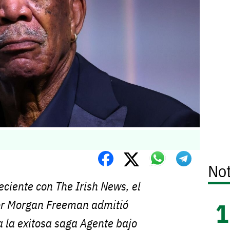
Not
reciente con
The Irish News
, el
or Morgan Freeman admitió
a la exitosa saga
Agente bajo