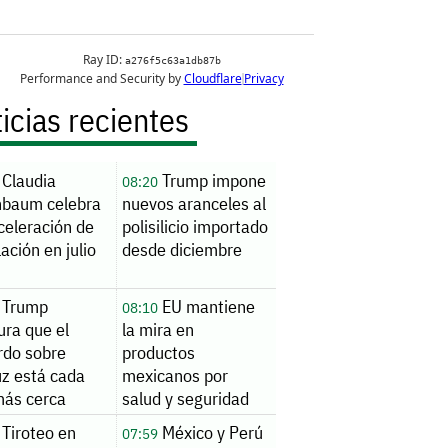
icias recientes
Claudia
Trump impone
08:20
nbaum celebra
nuevos aranceles al
celeración de
polisilicio importado
flación en julio
desde diciembre
Trump
EU mantiene
08:10
ura que el
la mira en
rdo sobre
productos
z está cada
mexicanos por
más cerca
salud y seguridad
Tiroteo en
México y Perú
07:59