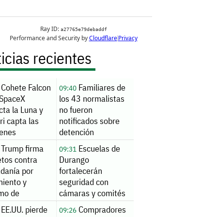
icias recientes
Cohete Falcon
Familiares de
09:40
 SpaceX
los 43 normalistas
ta la Luna y
no fueron
i capta las
notificados sobre
enes
detención
Trump firma
Escuelas de
09:31
etos contra
Durango
adanía por
fortalecerán
miento y
seguridad con
smo de
cámaras y comités
rnidad
de vigilancia
EE.UU. pierde
Compradores
09:26