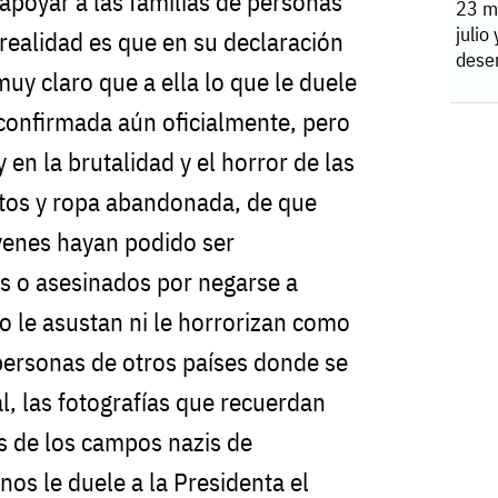
apoyar a las familias de personas
23 m
julio
 realidad es que en su declaración
dese
muy claro que a ella lo que le duele
 confirmada aún oficialmente, pero
 en la brutalidad y el horror de las
atos y ropa abandonada, de que
venes hayan podido ser
s o asesinados por negarse a
no le asustan ni le horrorizan como
ersonas de otros países donde se
al, las fotografías que recuerdan
 de los campos nazis de
os le duele a la Presidenta el