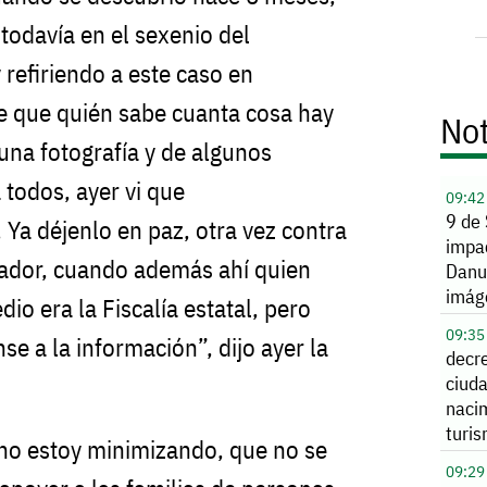
todavía en el sexenio del
refiriendo a este caso en
de que quién sabe cuanta cosa hay
Not
 una fotografía y de algunos
 todos, ayer vi que
09:42
9 de
 Ya déjenlo en paz, otra vez contra
impac
rador, cuando además ahí quien
Danur
imág
io era la Fiscalía estatal, pero
09:35
se a la información”, dijo ayer la
decr
ciud
naci
turi
no estoy minimizando, que no se
mate
09:29