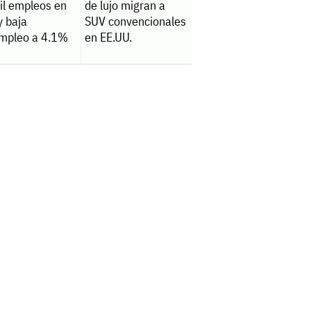
il empleos en
de lujo migran a
 y baja
SUV convencionales
mpleo a 4.1%
en EE.UU.