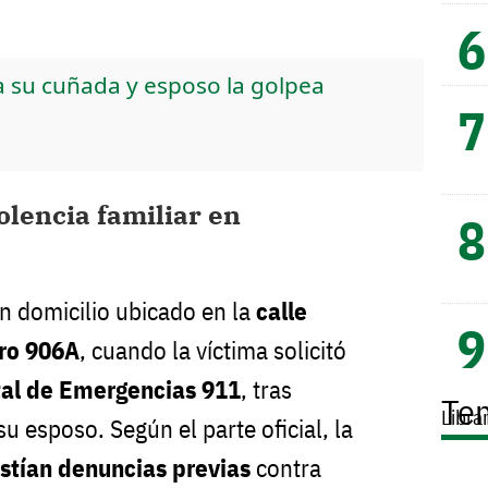
 su cuñada y esposo la golpea
olencia familiar en
un domicilio ubicado en la
calle
ro 906A
, cuando la víctima solicitó
tal de Emergencias 911
, tras
Te
Libra
su esposo. Según el parte oficial, la
istían denuncias previas
contra