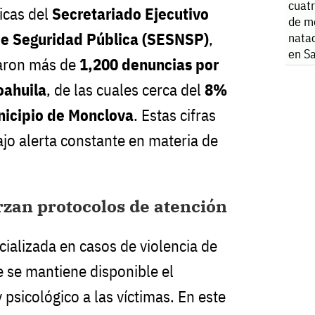
cuatr
icas del
Secretariado Ejecutivo
de m
de Seguridad Pública (SESNSP)
,
natac
en S
raron más de
1,200 denuncias por
oahuila
, de las cuales cerca del
8%
nicipio de Monclova
. Estas cifras
ajo alerta constante en materia de
zan protocolos de atención
cializada en casos de violencia de
e se mantiene disponible el
psicológico a las víctimas. En este