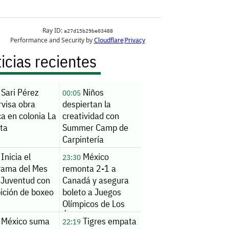
icias recientes
Sari Pérez
Niños
00:05
rvisa obra
despiertan la
ca en colonia La
creatividad con
ita
Summer Camp de
Carpintería
Inicia el
México
23:30
rama del Mes
remonta 2-1 a
 Juventud con
Canadá y asegura
ición de boxeo
boleto a Juegos
Olímpicos de Los
Ángeles 2028
México suma
Tigres empata
22:19