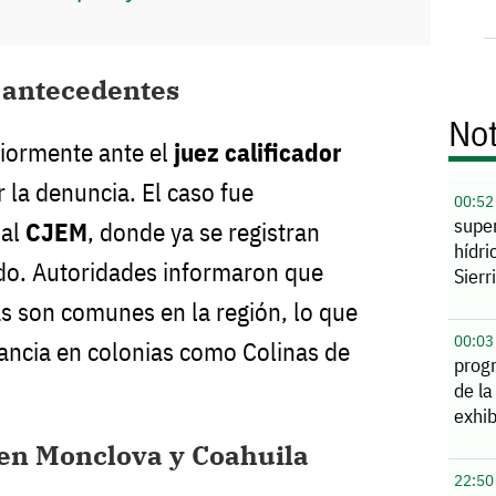
 antecedentes
Not
riormente ante el
juez calificador
 la denuncia. El caso fue
00:52
supe
 al
CJEM
, donde ya se registran
hídri
do. Autoridades informaron que
Sierr
as son comunes en la región, lo que
00:03
lancia en colonias como Colinas de
prog
de la
exhib
 en Monclova y Coahuila
22:50