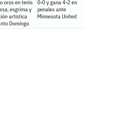
o oros en tenis
0-0 y gana 4-2 en
esa, esgrima y
penales ante
ión artística
Minnesota United
anto Domingo