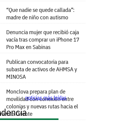
“Que nadie se quede callada”:
madre de niño con autismo
Denuncia mujer que recibió caja
vacía tras comprar un iPhone 17
Pro Max en Sabinas
Publican convocatoria para
subasta de activos de AHMSA y
MINOSA
Monclova prepara plan de
noticias más leídas
movilidad con conexión entre
colonias y nuevas rutas hacia el
ndencia
miento Oriente