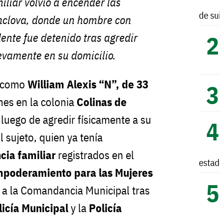
miliar volvió a encender las
de su
clova, donde un hombre con
dente fue detenido tras agredir
evamente en su domicilio.
o como
William Alexis “N”, de 33
unes en la colonia
Colinas de
luego de agredir físicamente a su
l sujeto, quien ya tenía
cia familiar
registrados en el
esta
Empoderamiento para las Mujeres
 a la Comandancia Municipal tras
licía Municipal
y la
Policía