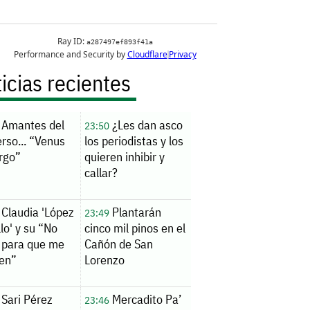
icias recientes
Amantes del
¿Les dan asco
23:50
rso... “Venus
los periodistas y los
rgo”
quieren inhibir y
callar?
Claudia 'López
Plantarán
23:49
llo' y su “No
cinco mil pinos en el
 para que me
Cañón de San
en”
Lorenzo
Sari Pérez
Mercadito Pa’
23:46