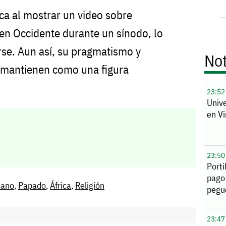
ca al mostrar un video sobre
en Occidente durante un sínodo, lo
rse. Aun así, su pragmatismo y
Not
o mantienen como una figura
23:52
Unive
en Vi
23:50
Porti
pago
cano
,
Papado
,
África
,
Religión
pegu
23:47