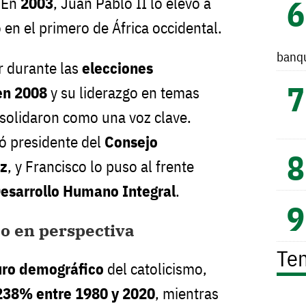
 En
2003
, Juan Pablo II lo elevó a
 en el primero de África occidental.
banq
 durante las
elecciones
en 2008
y su liderazgo en temas
solidaron como una voz clave.
ó presidente del
Consejo
az
, y Francisco lo puso al frente
Desarrollo Humano Integral
.
o en perspectiva
Te
uro demográfico
del catolicismo,
238% entre 1980 y 2020
, mientras