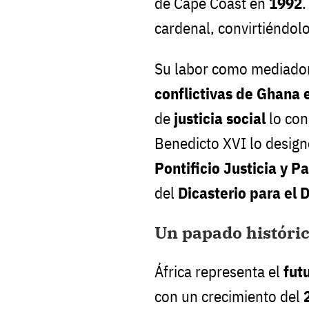
de Cape Coast en
1992
.
cardenal, convirtiéndolo
Su labor como mediador
conflictivas de Ghana 
de
justicia social
lo con
Benedicto XVI lo design
Pontificio Justicia y P
del
Dicasterio para el 
Un papado históric
África representa el
fut
con un crecimiento del