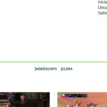
inici
Libr
Salin
HORÓSCOPO
CLIMA