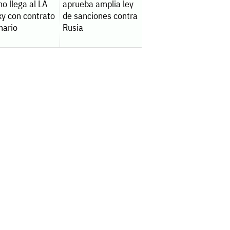
o llega al LA
aprueba amplia ley
xy con contrato
de sanciones contra
nario
Rusia