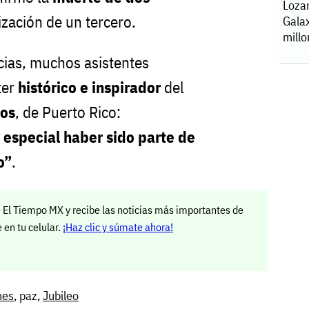
Lozan
ización de un tercero.
Gala
millo
cias, muchos asistentes
ter
histórico e inspirador
del
íos
, de Puerto Rico:
especial haber sido parte de
o”
.
 El Tiempo MX y recibe las noticias más importantes de
en tu celular.
¡Haz clic y súmate ahora!
nes
, paz,
Jubileo