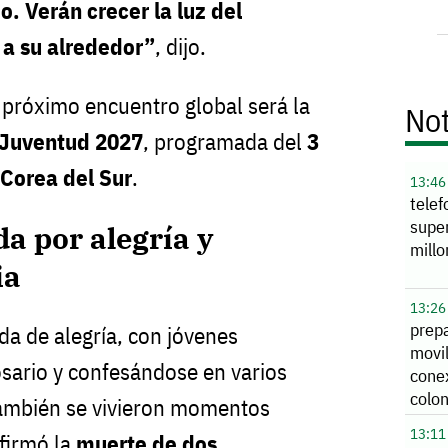
. Verán crecer la luz del
 a su alrededor”
, dijo.
próximo encuentro global será la
Not
 Juventud 2027
, programada del
3
 Corea del Sur
.
13:46
telef
supe
a por alegría y
millo
ia
13:26
prep
a de alegría, con jóvenes
movi
sario y confesándose en varios
cone
colon
también se vivieron momentos
rutas
13:11
nfirmó la
muerte de dos
Libr