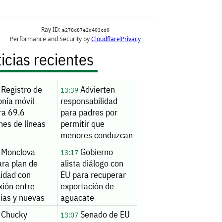
icias recientes
Registro de
Advierten
13:39
onía móvil
responsabilidad
ra 69.6
para padres por
nes de líneas
permitir que
menores conduzcan
motocicletas
Monclova
Gobierno
13:17
ara plan de
alista diálogo con
lidad con
EU para recuperar
xión entre
exportación de
ias y nuevas
aguacate
 hacia el
Chucky
Senado de EU
13:07
amiento Oriente