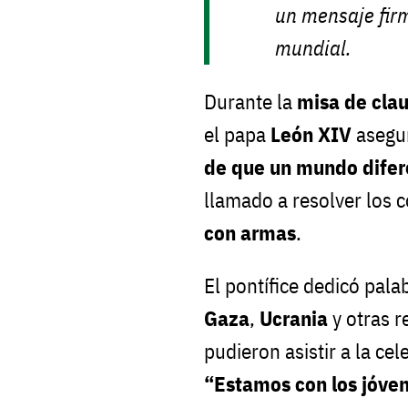
un mensaje firm
mundial.
Durante la
misa de clau
el papa
León XIV
asegur
de que un mundo difer
llamado a resolver los 
con armas
.
El pontífice dedicó pala
Gaza
,
Ucrania
y otras r
pudieron asistir a la cel
“Estamos con los jóve