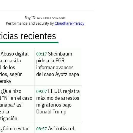
icias recientes
Abuso digital
Sheinbaum
09:17
a a casi la
pide a la FGR
 de los
informar avances
rios, según
del caso Ayotzinapa
ersky
¿Qué hizo
EE.UU. registra
09:07
 "N" en el caso
máximo de arrestos
zinapa? así
migratorios bajo
zó la
Donald Trump
tigación
¿Cómo evitar
Así cotiza el
08:57