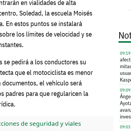
trarán en vialidades de alta
centro, Soledad, la escuela Moisés
za. En estos puntos se instalará
Not
sobre los límites de velocidad y se
nstantes.
09:19
afect
s se pedirá a los conductores su
mitad
detecta que el motociclista es menor
usua
Kasp
 documentos, el vehículo será
09:09
os padres para que regularicen la
Ángel
rídica.
Ayot
avan
inves
ciones de seguridad y viales
09:03