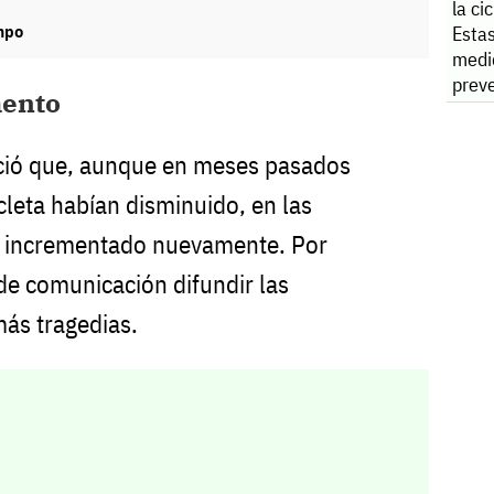
la ci
mpo
Estas
medi
preve
mento
ció que, aunque en meses pasados
cleta habían disminuido, en las
n incrementado nuevamente. Por
 de comunicación difundir las
ás tragedias.