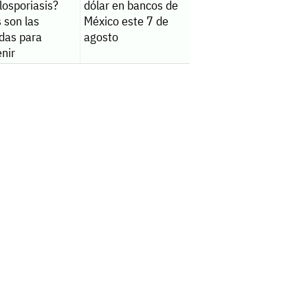
closporiasis?
dólar en bancos de
 son las
México este 7 de
das para
agosto
nir