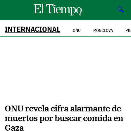
🔍
INTERNACIONAL
ONU
MONCLOVA
PI
ONU revela cifra alarmante de
muertos por buscar comida en
Gaza