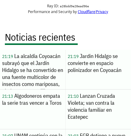
Noticias recientes
La alcaldía Coyoacán
Jardin Hidalgo se
21:19
21:19
subrayó que el Jardín
convierte en espacio
Hidalgo se ha convertido en
polinizador en Coyoacán
una fuente multicolor de
insectos como mariposas,
abejas, aves y ardillas, entr
Algodoneros empata
Lanzan Cruzada
21:13
21:10
la serie tras vencer a Toros
Violeta; van contra la
violencia familiar en
Ecatepec
UNAM continúa con la
FGR detiene a nueve
21:07
21:03