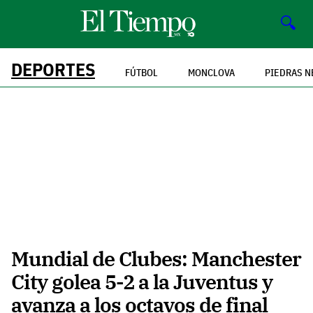
🔍
DEPORTES
FÚTBOL
MONCLOVA
PIEDRAS N
Mundial de Clubes: Manchester
City golea 5-2 a la Juventus y
avanza a los octavos de final