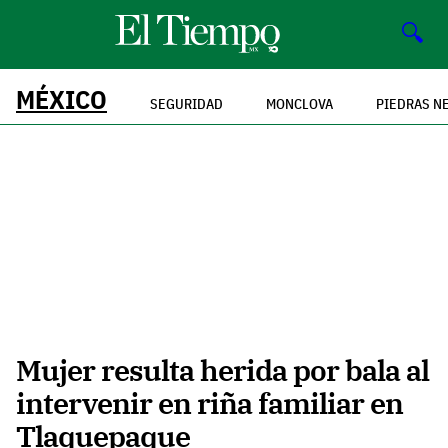
🔍
MÉXICO
SEGURIDAD
MONCLOVA
PIEDRAS N
Mujer resulta herida por bala al
intervenir en riña familiar en
Tlaquepaque