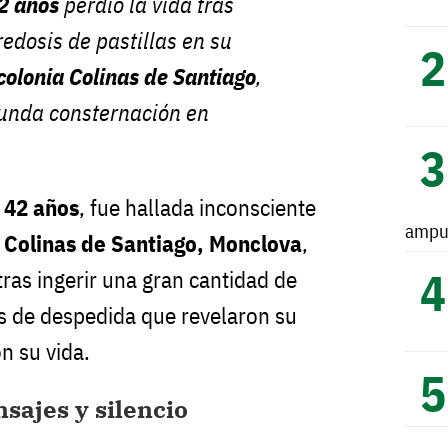
2 años
perdió la vida tras
redosis de pastillas en su
colonia Colinas de Santiago
,
unda consternación en
e
42 años
, fue hallada inconsciente
ampu
 Colinas de Santiago, Monclova
,
tras ingerir una gran cantidad de
os de despedida que revelaron su
n su vida.
sajes y silencio