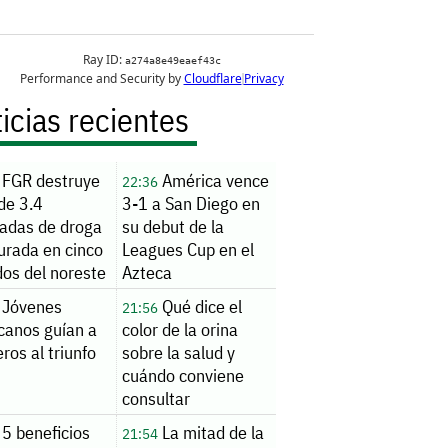
icias recientes
FGR destruye
América vence
22:36
de 3.4
3-1 a San Diego en
ladas de droga
su debut de la
urada en cinco
Leagues Cup en el
dos del noreste
Azteca
Jóvenes
Qué dice el
21:56
canos guían a
color de la orina
ros al triunfo
sobre la salud y
cuándo conviene
consultar
5 beneficios
La mitad de la
21:54