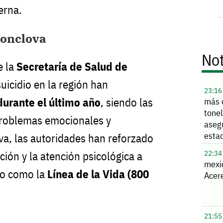
erna.
Monclova
Not
e la
Secretaría de Salud de
suicidio en la región han
23:16
urante el último año
, siendo las
más 
tone
problemas emocionales y
aseg
esta
a, las autoridades han reforzado
22:34
ión y la atención psicológica a
mexi
yo como la
Línea de la Vida (800
Acere
21:55