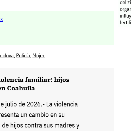
del z
orga
influ
MX
ferti
nclova
,
Policía
,
Mujer.
olencia familiar: hijos
en Coahuila
de julio de 2026.- La violencia
presenta un cambio en su
 de hijos contra sus madres y