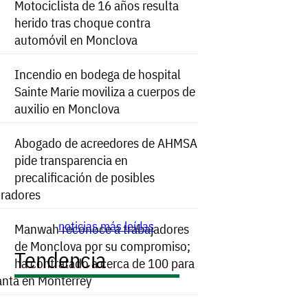
Motociclista de 16 años resulta
herido tras choque contra
automóvil en Monclova
Incendio en bodega de hospital
Sainte Marie moviliza a cuerpos de
auxilio en Monclova
Abogado de acreedores de AHMSA
pide transparencia en
precalificación de posibles
radores
noticias más leídas
Manwah reconoce a trabajadores
de Monclova por su compromiso;
Tendencia
ha contratado a cerca de 100 para
anta en Monterrey