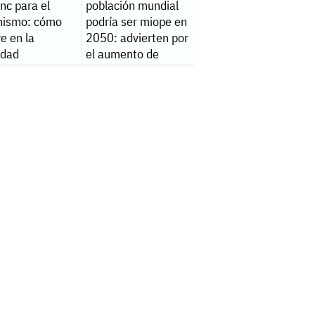
inc para el
población mundial
nismo: cómo
podría ser miope en
ye en la
2050: advierten por
lidad
el aumento de
casos