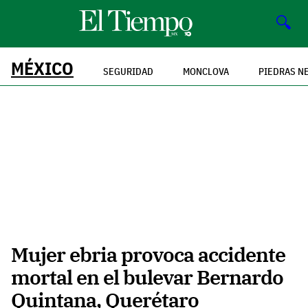
🔍
MÉXICO
SEGURIDAD
MONCLOVA
PIEDRAS N
Mujer ebria provoca accidente
mortal en el bulevar Bernardo
Quintana, Querétaro