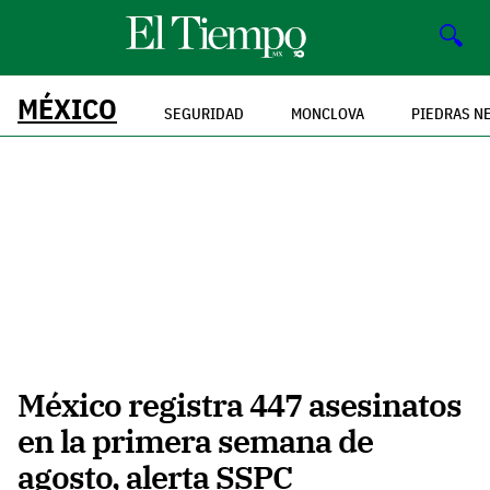
🔍
MÉXICO
SEGURIDAD
MONCLOVA
PIEDRAS N
México registra 447 asesinatos
en la primera semana de
agosto, alerta SSPC