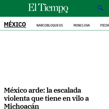
🔍
MÉXICO
NARCOBLOQUEOS
MONCLOVA
PIED
México arde: la escalada
violenta que tiene en vilo a
Michoacán