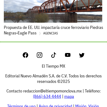
Propuesta de EE. UU. impactaría cruce ferroviario Piedras
Negras-Eagle Pass
AGENCIAS
El Tiempo MX
Editorial Nuevo Almadén S.A. de C.V. Todos los derechos
reservados ©2025
Contacto
redaccion@eltiempomonclova.mx
| Teléfono:
(866) 634 4444
|
mapa
Términos de uso
|
Aviso de privacidad
|
Misión, Visión,