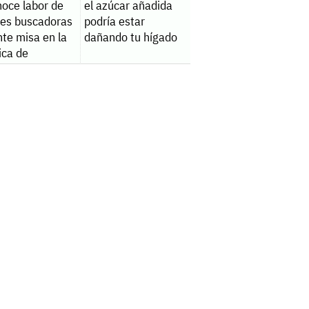
noce labor de
el azúcar añadida
es buscadoras
podría estar
te misa en la
dañando tu hígado
ica de
alupe