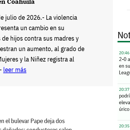
en Coahuila
de julio de 2026.- La violencia
presenta un cambio en su
Not
 de hijos contra sus madres y
estran un aumento, al grado de
20:46
Mujeres y la Niñez registra al
2-0 a
en s
--
leer más
Leag
20:37
podrí
eleva
úrico
n el bulevar Pape deja dos
20:35
s dañados; conductores salen