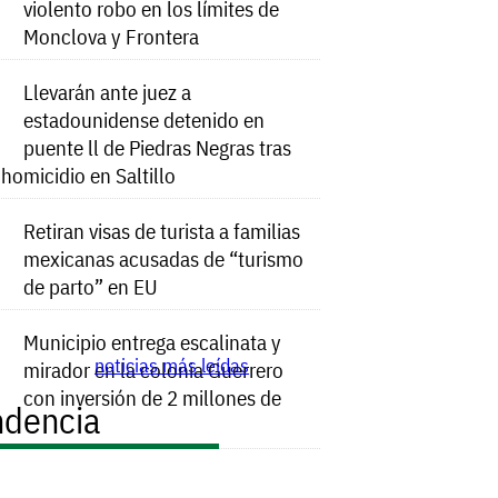
violento robo en los límites de
Monclova y Frontera
Llevarán ante juez a
estadounidense detenido en
puente ll de Piedras Negras tras
e homicidio en Saltillo
Retiran visas de turista a familias
mexicanas acusadas de “turismo
de parto” en EU
Municipio entrega escalinata y
noticias más leídas
mirador en la colonia Guerrero
con inversión de 2 millones de
ndencia
s