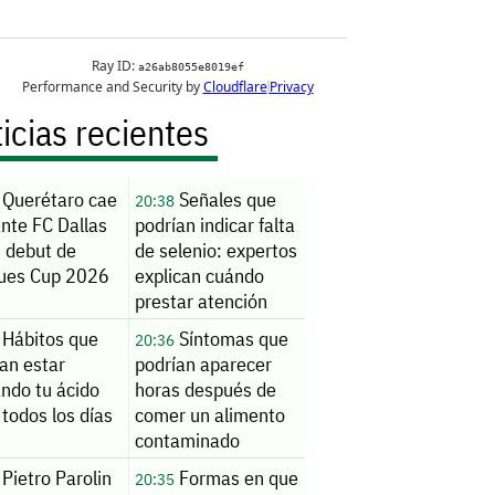
icias recientes
Querétaro cae
Señales que
20:38
nte FC Dallas
podrían indicar falta
u debut de
de selenio: expertos
ues Cup 2026
explican cuándo
prestar atención
Hábitos que
Síntomas que
20:36
an estar
podrían aparecer
ndo tu ácido
horas después de
 todos los días
comer un alimento
contaminado
Pietro Parolin
Formas en que
20:35