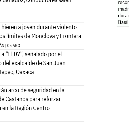
reco
madr
duran
Basíl
 hieren a joven durante violento
Guad
los límites de Monclova y Frontera
ÁN | 05 AGO
a “El 07”, señalado por el
o del exalcalde de San Juan
tepec, Oaxaca
rán arco de seguridad en la
de Castaños para reforzar
a en la Región Centro