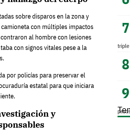
tadas sobre disparos en la zona y
na camioneta con múltiples impactos
encontraron al hombre con lesiones
tripl
ntaba con signos vitales pese a la
s.
a por policías para preservar el
rocuraduría estatal para que iniciara
iente.
Te
peso
nvestigación y
sponsables