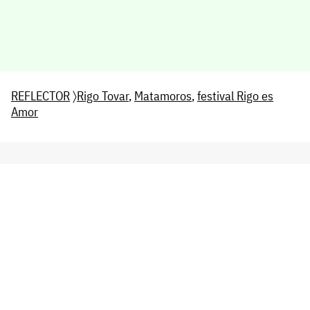
REFLECTOR
〉
Rigo Tovar
,
Matamoros
,
festival Rigo es
Amor