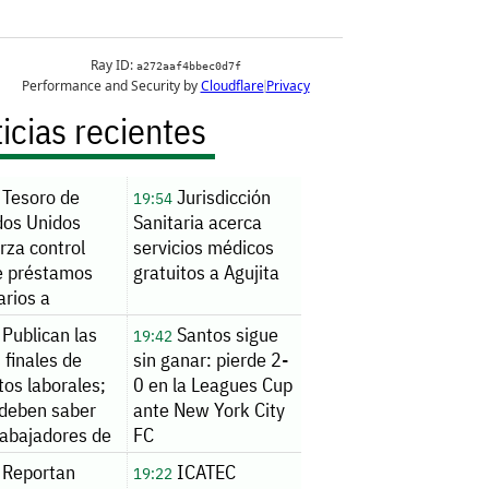
icias recientes
Tesoro de
Jurisdicción
19:54
dos Unidos
Sanitaria acerca
rza control
servicios médicos
e préstamos
gratuitos a Agujita
arios a
njeros
Publican las
Santos sigue
19:42
s finales de
sin ganar: pierde 2-
tos laborales;
0 en la Leagues Cup
 deben saber
ante New York City
rabajadores de
FC
SA
Reportan
ICATEC
19:22