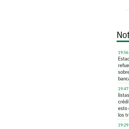
Not
19:56
Esta
refue
sobr
banc
extra
19:47
lista
crédi
esto
los t
AHM
19:29