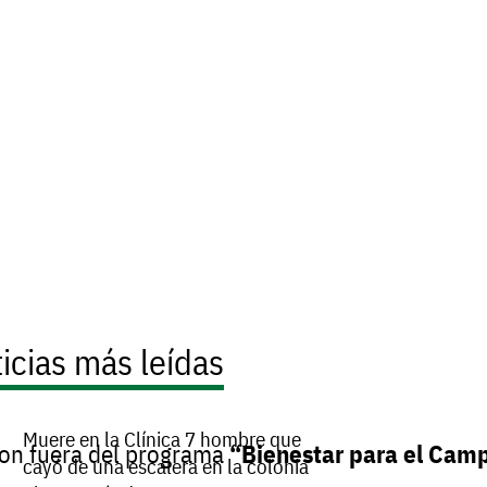
icias más leídas
Muere en la Clínica 7 hombre que
on
fuera
del
programa
“Bienestar
para
el
Camp
cayó de una escalera en la colonia