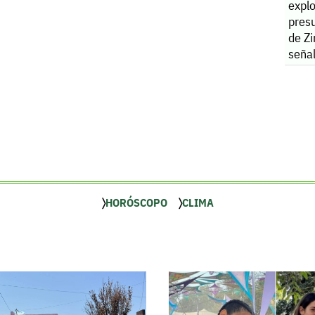
expl
presu
de Z
señal
un fa
HORÓSCOPO
CLIMA