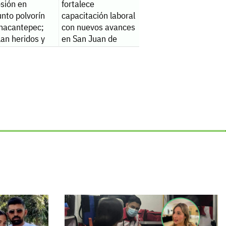
osión en
fortalece
nto polvorín
capacitación laboral
inacantepec;
con nuevos avances
an heridos y
en San Juan de
llecido
Sabinas