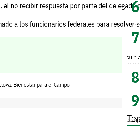
,
al
no
recibir
respuesta
por
parte
del
delegado
mado
a
los
funcionarios
federales
para
resolver
e
su pl
clova
,
Bienestar para el Campo
Te
comp