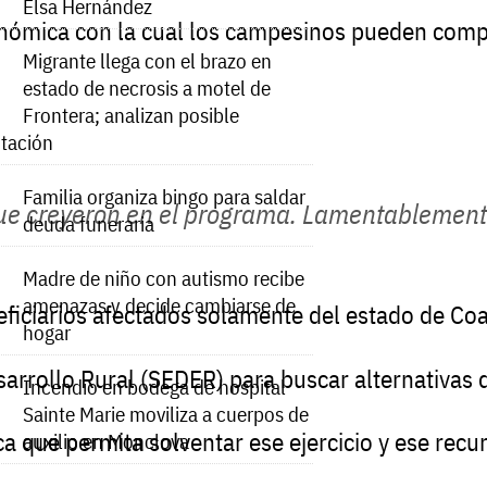
Elsa Hernández
nómica
con
la
cual
los
campesinos
pueden
comp
Migrante llega con el brazo en
estado de necrosis a motel de
Frontera; analizan posible
tación
Familia organiza bingo para saldar
ue
creyeron
en
el
programa.
Lamentablement
deuda funeraria
Madre de niño con autismo recibe
amenazas y decide cambiarse de
ficiarios
afectados
solamente
del
estado
de
Coa
hogar
sarrollo
Rural
(SEDER)
para
buscar
alternativas
Incendio en bodega de hospital
Sainte Marie moviliza a cuerpos de
ca
que
permita
solventar
ese
ejercicio
y
ese
recu
auxilio en Monclova