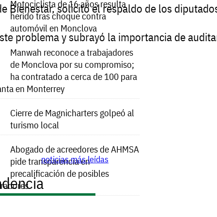
Motociclista de 16 años resulta
de
Bienestar,
solicitó
el
respaldo
de
los
diputado
herido tras choque contra
automóvil en Monclova
ste
problema
y
subrayó
la
importancia
de
audita
Manwah reconoce a trabajadores
de Monclova por su compromiso;
ha contratado a cerca de 100 para
anta en Monterrey
Cierre de Magnicharters golpeó al
turismo local
Abogado de acreedores de AHMSA
noticias más leídas
pide transparencia en
precalificación de posibles
ndencia
radores