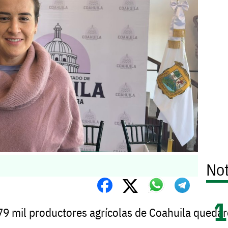
Not
79
mil
productores
agrícolas
de
Coahuila
quedar