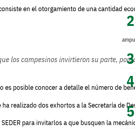
consiste
en
el
otorgamiento
de
una
cantidad
eco
ampu
que
los
campesinos
invirtieron
su
parte,
porq
o
es
posible
conocer
a
detalle
el
número
de
bene
e
ha
realizado
dos
exhortos
a
la
Secretaría
de
De
SEDER
para
invitarlos
a
que
busquen
la
mecáni