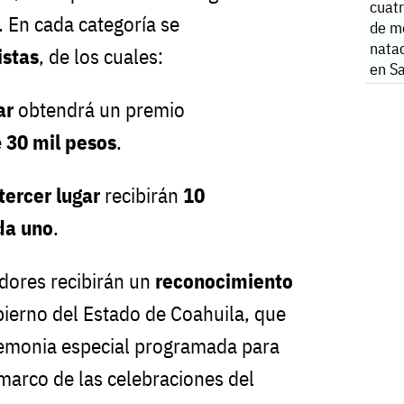
cuatr
. En cada categoría se
de m
natac
istas
, de los cuales:
en S
ar
obtendrá un premio
e
30 mil pesos
.
tercer lugar
recibirán
10
da uno
.
dores recibirán un
reconocimiento
bierno del Estado de Coahuila, que
remonia especial programada para
 marco de las celebraciones del