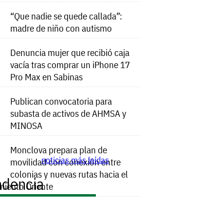
“Que nadie se quede callada”:
madre de niño con autismo
Denuncia mujer que recibió caja
vacía tras comprar un iPhone 17
Pro Max en Sabinas
Publican convocatoria para
subasta de activos de AHMSA y
MINOSA
Monclova prepara plan de
noticias más leídas
movilidad con conexión entre
colonias y nuevas rutas hacia el
ndencia
miento Oriente