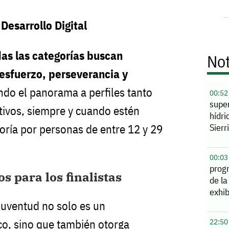
Desarrollo Digital
as las categorías buscan
Not
 esfuerzo, perseverancia y
endo el panorama a perfiles tanto
00:52
supe
tivos, siempre y cuando estén
hídri
Sierr
ría por personas de entre 12 y 29
00:03
prog
 para los finalistas
de la
exhib
 Juventud no solo es un
o, sino que también otorga
22:50