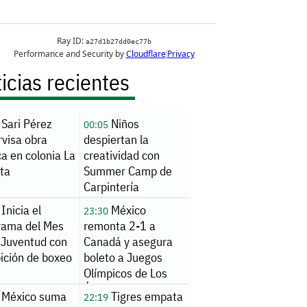
icias recientes
Sari Pérez
Niños
00:05
rvisa obra
despiertan la
ca en colonia La
creatividad con
ita
Summer Camp de
Carpintería
Inicia el
México
23:30
rama del Mes
remonta 2-1 a
 Juventud con
Canadá y asegura
ición de boxeo
boleto a Juegos
Olímpicos de Los
Ángeles 2028
México suma
Tigres empata
22:19