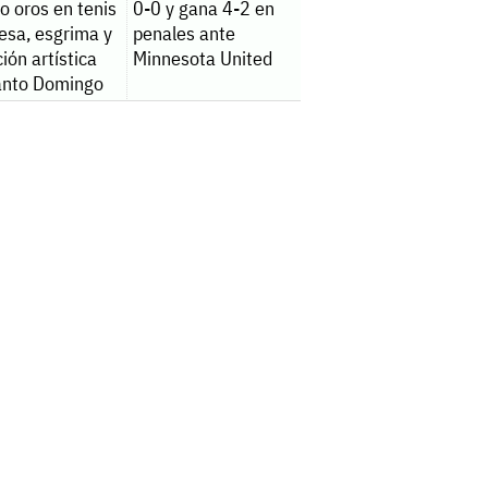
o oros en tenis
0-0 y gana 4-2 en
esa, esgrima y
penales ante
ión artística
Minnesota United
anto Domingo