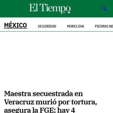
🔍
MÉXICO
SEGURIDAD
MONCLOVA
PIEDRAS N
Maestra secuestrada en
Veracruz murió por tortura,
asegura la FGE; hay 4