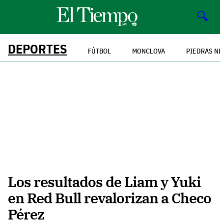
🔍
DEPORTES
FÚTBOL
MONCLOVA
PIEDRAS N
Los resultados de Liam y Yuki
en Red Bull revalorizan a Checo
Pérez