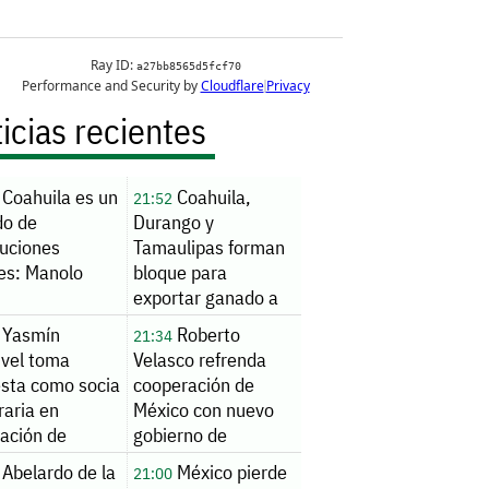
icias recientes
Coahuila es un
Coahuila,
21:52
do de
Durango y
tuciones
Tamaulipas forman
tes: Manolo
bloque para
exportar ganado a
EU
Yasmín
Roberto
21:34
ivel toma
Velasco refrenda
esta como socia
cooperación de
raria en
México con nuevo
iación de
gobierno de
uila
Colombia
Abelardo de la
México pierde
21:00