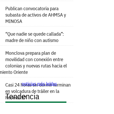
Publican convocatoria para
subasta de activos de AHMSA y
MINOSA
“Que nadie se quede callada”:
madre de niño con autismo
Monclova prepara plan de
movilidad con conexión entre
colonias y nuevas rutas hacia el
miento Oriente
noticias más leídas
Casi 24 horas sin dormir terminan
en volcadura de tráiler en la
Tendencia
Federal 57