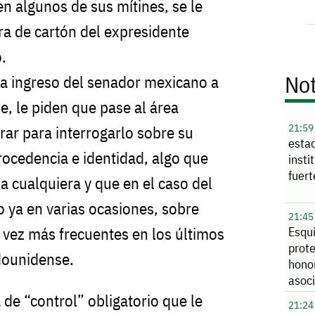
 algunos de sus mítines, se le
ra de cartón del expresidente
.
Not
a ingreso del senador mexicano a
e, le piden que pase al área
21:59
rar para interrogarlo sobre su
esta
procedencia e identidad, algo que
insti
fuer
 cualquiera y que en el caso del
o ya en varias ocasiones, sobre
21:45
a vez más frecuentes en los últimos
Esqu
prot
adounidense.
hono
asoc
Coah
de “control” obligatorio que le
21:24