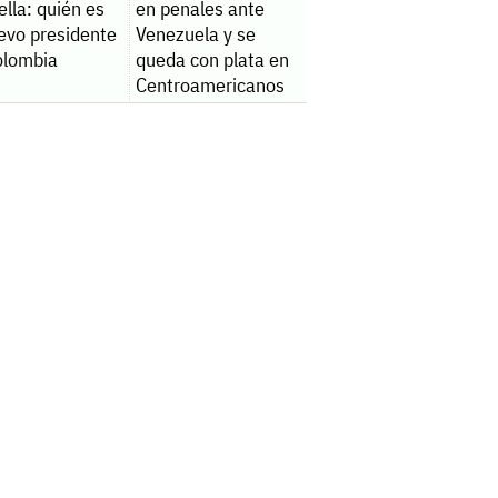
ella: quién es
en penales ante
evo presidente
Venezuela y se
olombia
queda con plata en
Centroamericanos