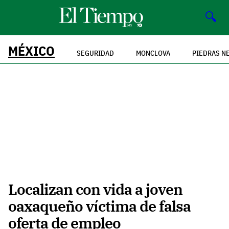
🔍
MÉXICO
SEGURIDAD
MONCLOVA
PIEDRAS N
Localizan con vida a joven
oaxaqueño víctima de falsa
oferta de empleo