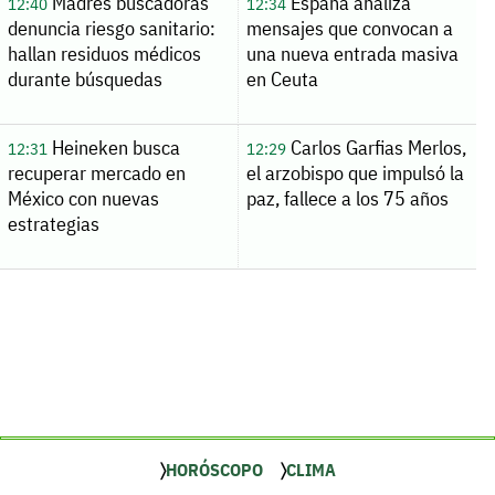
Madres buscadoras
España analiza
12:40
12:34
denuncia riesgo sanitario:
mensajes que convocan a
hallan residuos médicos
una nueva entrada masiva
durante búsquedas
en Ceuta
Heineken busca
Carlos Garfias Merlos,
12:31
12:29
recuperar mercado en
el arzobispo que impulsó la
México con nuevas
paz, fallece a los 75 años
estrategias
HORÓSCOPO
CLIMA