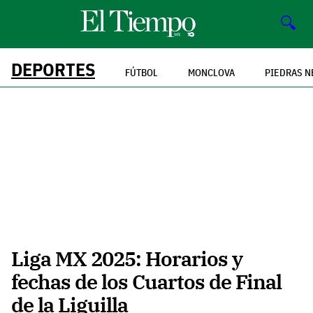
🔍
DEPORTES
FÚTBOL
MONCLOVA
PIEDRAS N
Liga MX 2025: Horarios y
fechas de los Cuartos de Final
de la Liguilla