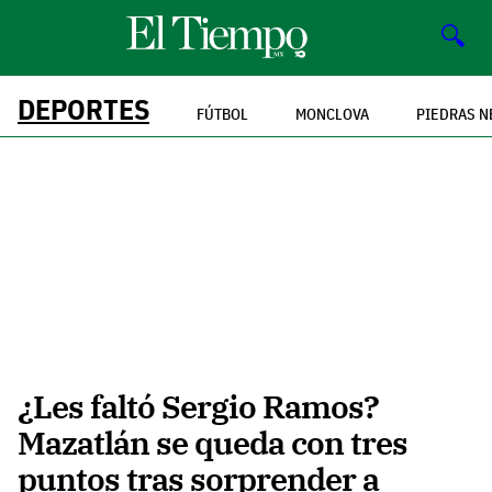
🔍
DEPORTES
FÚTBOL
MONCLOVA
PIEDRAS N
¿Les faltó Sergio Ramos?
Mazatlán se queda con tres
puntos tras sorprender a