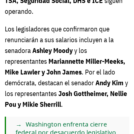
TSA, Seguridad Social, DHS e ICE
siguen
operando.
Los legisladores que confirmaron que
renunciarán a sus salarios incluyen a la
senadora
Ashley Moody
y los
representantes
Mariannette Miller-Meeks,
Mike Lawler y John James
. Por el lado
demócrata, destacan el senador
Andy Kim
y
los representantes
Josh Gottheimer, Nellie
Pou y Mikie Sherrill
.
Washington enfrenta cierre
federal por desacuerdo legislativo