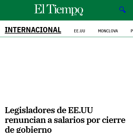
🔍
INTERNACIONAL
EE.UU
MONCLOVA
P
Legisladores de EE.UU
renuncian a salarios por cierre
de gobierno