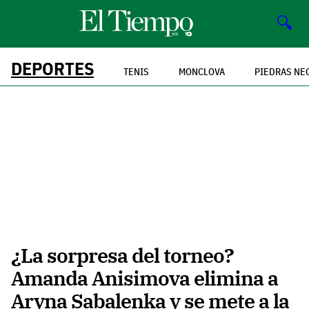
🔍
DEPORTES
TENIS
MONCLOVA
PIEDRAS NE
¿La sorpresa del torneo?
Amanda Anisimova elimina a
Aryna Sabalenka y se mete a la