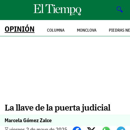
🔍
OPINIÓN
COLUMNA
MONCLOVA
PIEDRAS N
La llave de la puerta judicial
Marcela Gómez Zalce
⌛️ viernes 2 de mayo de 2025