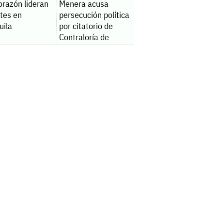
orazón lideran
Menera acusa
tes en
persecución política
uila
por citatorio de
Contraloría de
Piedras Negras