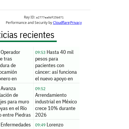
icias recientes
Operador
Hasta 40 mil
09:53
e tras
pesos para
adura de
pacientes con
tocamión
cáncer: así funciona
onero en
el nuevo apoyo en
pista Premier
Jalisco
Avanza
09:52
lación de
Arrendamiento
ajes para muro
industrial en México
yas en el Río
crece 10% durante
o entre Piedras
2026
as y Eagle Pass
Enfermedades
Lorenzo
09:49