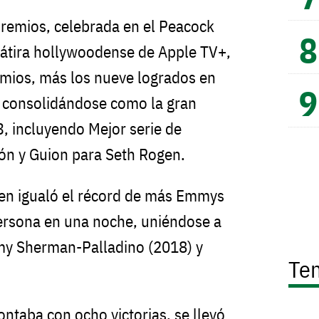
 premios, celebrada en el Peacock
 sátira hollywoodense de Apple TV+,
emios, más los nueve logrados en
s, consolidándose como la gran
, incluyendo Mejor serie de
ión y Guion para Seth Rogen.
gen igualó el récord de más Emmys
ersona en una noche, uniéndose a
y Sherman-Palladino (2018) y
Te
ntaba con ocho victorias, se llevó