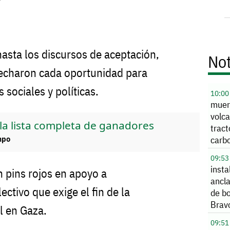
hasta los discursos de aceptación,
Not
vecharon cada oportunidad para
 sociales y políticas.
10:00
muer
volc
la lista completa de ganadores
trac
carb
mpo
Auto
09:53
insta
 pins rojos en apoyo a
ancl
ectivo que exige el fin de la
de bo
Brav
el en Gaza.
Negr
09:51