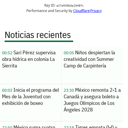
Noticias recientes
Sari Pérez supervisa
Niños despiertan la
00:52
00:05
obra hídrica en colonia La
creatividad con Summer
Sierrita
Camp de Carpintería
Inicia el programa del
México remonta 2-1 a
00:03
23:30
Mes de la Juventud con
Canadá y asegura boleto a
exhibición de boxeo
Juegos Olímpicos de Los
Ángeles 2028
México suma cuatro
Tigres empata 0-0 y
22:50
22:19