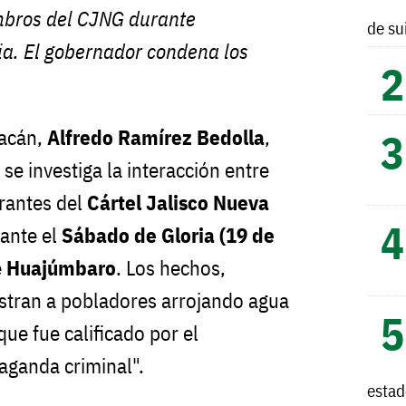
bros del CJNG durante
de su
ia. El gobernador condena los
oacán,
Alfredo Ramírez Bedolla
,
se investiga la interacción entre
grantes del
Cártel Jalisco Nueva
ante el
Sábado de Gloria (19 de
e
Huajúmbaro
. Los hechos,
stran a pobladores arrojando agua
ue fue calificado por el
ganda criminal".
esta