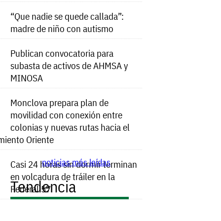
“Que nadie se quede callada”:
madre de niño con autismo
Publican convocatoria para
subasta de activos de AHMSA y
MINOSA
Monclova prepara plan de
movilidad con conexión entre
colonias y nuevas rutas hacia el
miento Oriente
noticias más leídas
Casi 24 horas sin dormir terminan
en volcadura de tráiler en la
Tendencia
Federal 57