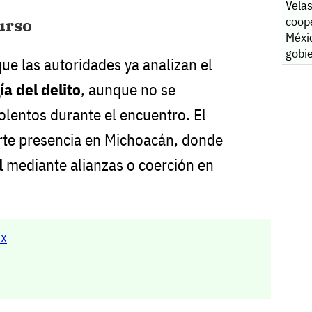
Vela
coop
urso
Méxi
gobi
ue las autoridades ya analizan el
Colo
ía del delito
, aunque no se
olentos durante el encuentro. El
te presencia en Michoacán, donde
l
mediante alianzas o coerción en
MX