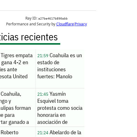
icias recientes
Tigres empata
Coahuila es un
21:59
y gana 4-2 en
estado de
les ante
instituciones
esota United
fuertes: Manolo
Coahuila,
Yasmín
21:45
ngo y
Esquivel toma
ulipas forman
protesta como socia
ue para
honoraria en
rtar ganado a
asociación de
Coahuila
Roberto
Abelardo de la
21:24