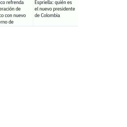
sco refrenda
Espriella: quién es
eración de
el nuevo presidente
co con nuevo
de Colombia
erno de
mbia