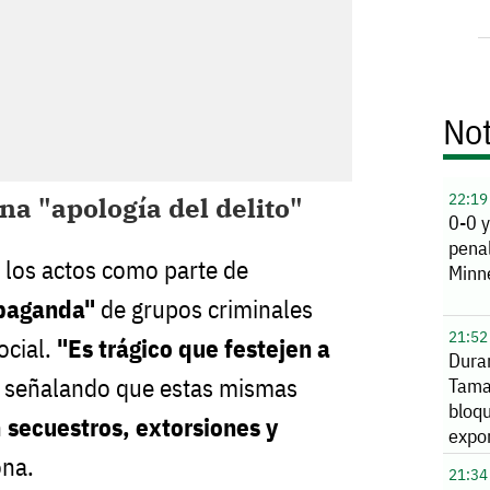
Not
22:19
a "apología del delito"
0-0 
pena
ó los actos como parte de
Minn
opaganda"
de grupos criminales
21:52
ocial.
"Es trágico que festejen a
Dura
, señalando que estas mismas
Tama
bloq
n
secuestros, extorsiones y
expo
EU
ona.
21:34