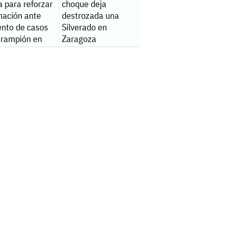
a para reforzar
choque deja
nación ante
destrozada una
nto de casos
Silverado en
arampión en
Zaragoza
ica