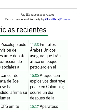
icias recientes
Psicólogo pide
Emiratos
11:35
visión de
Árabes Unidos
es ante debate
asegura que Irán
estricción de
atacó un buque
 sociales a
petrolero en el
res
estrecho de Ormuz
Cáncer de
Ataque con
10:50
tata de Joe
explosivos destruye
n se ha
peaje en Colombia;
dido, afirma su
ocurre un día
Hunter
después de la
investidura
OPS emite
Aparatoso
10:17
presidencial