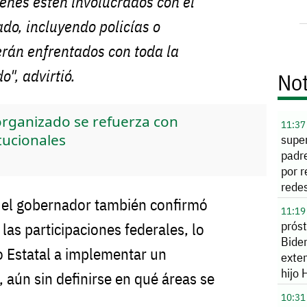
enes estén involucrados con el
do, incluyendo policías o
erán enfrentados con toda la
o", advirtió.
Not
rganizado se refuerza con
11:37
tucionales
super
padr
por r
redes
, el gobernador también confirmó
meno
11:19
prós
las participaciones federales, lo
Bide
o Estatal a implementar un
exten
hijo 
 aún sin definirse en qué áreas se
10:31