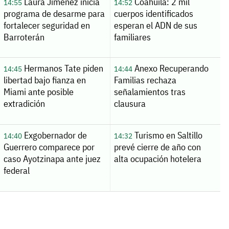
Laura Jiménez inicia
Coahuila: 2 mil
14:55
14:52
programa de desarme para
cuerpos identificados
fortalecer seguridad en
esperan el ADN de sus
Barroterán
familiares
Hermanos Tate piden
Anexo Recuperando
14:45
14:44
libertad bajo fianza en
Familias rechaza
Miami ante posible
señalamientos tras
extradición
clausura
Exgobernador de
Turismo en Saltillo
14:40
14:32
Guerrero comparece por
prevé cierre de año con
caso Ayotzinapa ante juez
alta ocupación hotelera
federal