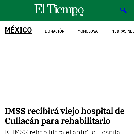
🔍
MÉXICO
DONACIÓN
MONCLOVA
PIEDRAS NE
IMSS recibirá viejo hospital de
Culiacán para rehabilitarlo
El IMSS rehabilitará el antiguo Hospital