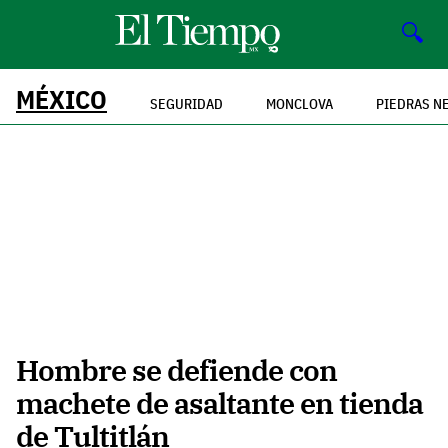
🔍
MÉXICO
SEGURIDAD
MONCLOVA
PIEDRAS N
Hombre se defiende con
machete de asaltante en tienda
de Tultitlán