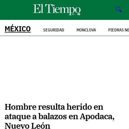
🔍
MÉXICO
SEGURIDAD
MONCLOVA
PIEDRAS N
Hombre resulta herido en
ataque a balazos en Apodaca,
Nuevo León