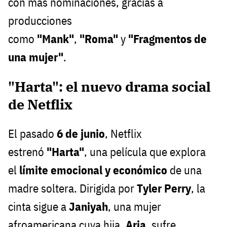
con más nominaciones, gracias a
producciones
como
"Mank"
,
"Roma"
y
"Fragmentos de
una mujer"
.
"Harta": el nuevo drama social
de Netflix
El pasado
6 de junio
, Netflix
estrenó
"Harta"
, una película que explora
el
límite emocional y económico
de una
madre soltera. Dirigida por
Tyler Perry
, la
cinta sigue a
Janiyah
, una mujer
afroamericana cuya hija,
Aria
, sufre