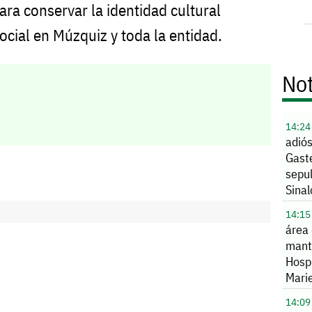
ara conservar la identidad cultural
ocial en Múzquiz y toda la entidad.
Not
14:24
adiós
Gast
sepu
Sina
14:15
área
mant
Hospi
Mari
riesg
14:09