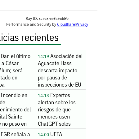
icias recientes
Dan el último
Asociación del
14:19
 a César
Aguacate Hass
élum; será
descarta impacto
ltado en
por pausa de
loa
inspecciones de EU
Incendio en
Expertos
14:13
 de
alertan sobre los
enimiento del
riesgos de que
tal Sainte
menores usen
e no puso en
ChatGPT solos
o a pacientes
FGR señala a
UEFA
14:00