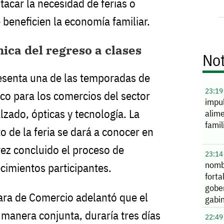
tacar la necesidad de ferias o
eneficien la economía familiar.
ca del regreso a clases
Not
resenta una de las temporadas de
23:19
o para los comercios del sector
impu
lzado, ópticas y tecnología. La
alime
famil
o de la feria se dará a conocer en
vez concluido el proceso de
23:14
nomb
cimientos participantes.
forta
gobe
ara de Comercio adelantó que el
gabi
 manera conjunta, duraría tres días
22:49