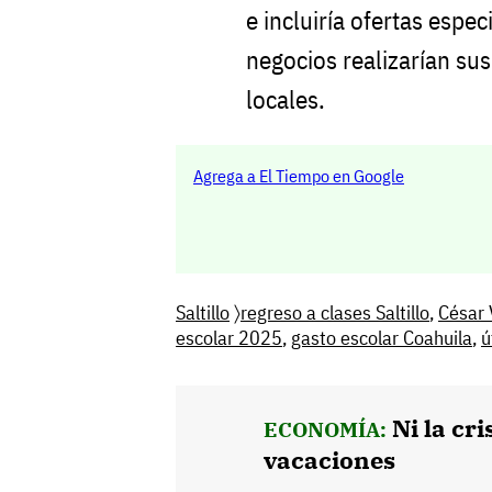
e incluiría ofertas espec
negocios realizarían su
locales.
Agrega a El Tiempo en Google
Saltillo
〉
regreso a clases Saltillo
,
César 
escolar 2025
,
gasto escolar Coahuila
,
ú
Ni la cri
ECONOMÍA:
vacaciones