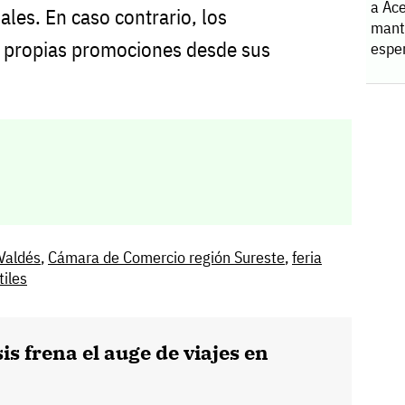
a Ace
iales. En caso contrario, los
manti
s propias promociones desde sus
espe
Valdés
,
Cámara de Comercio región Sureste
,
feria
tiles
sis frena el auge de viajes en