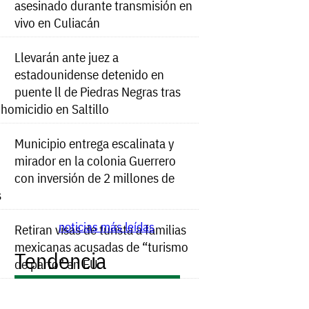
asesinado durante transmisión en
vivo en Culiacán
Llevarán ante juez a
estadounidense detenido en
puente ll de Piedras Negras tras
e homicidio en Saltillo
Municipio entrega escalinata y
mirador en la colonia Guerrero
con inversión de 2 millones de
s
noticias más leídas
Retiran visas de turista a familias
mexicanas acusadas de “turismo
Tendencia
de parto” en EU