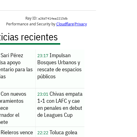
icias recientes
Sari Pérez
Impulsan
23:17
lsa apoyo
Bosques Urbanos y
ntario para las
rescate de espacios
ias
públicos
Con nuevos
Chivas empata
23:01
ramientos
1-1 con LAFC y cae
lece
en penales en debut
rnador el
de Leagues Cup
nete
Rieleros vence
Toluca golea
22:22