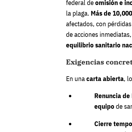
federal de
omisión e i
la plaga.
Más de 10,00
afectados, con pérdidas
de acciones inmediatas,
equilibrio sanitario na
Exigencias concret
En una
carta abierta
, l
Renuncia de 
equipo
de san
Cierre tempor