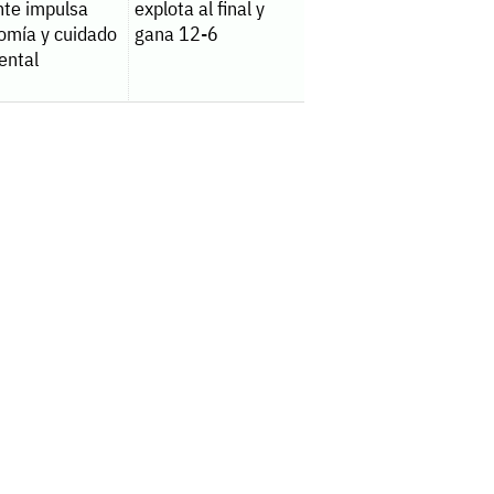
nte impulsa
explota al final y
omía y cuidado
gana 12-6
ental