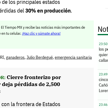
o de los principales estados
érdidas del
30% en producción
.
Not
 El Tiempo MX y recibe las noticias más importantes de
en tu celular.
¡Haz clic y súmate ahora!
23:50
los p
quier
PRI,
ganaderos
,
Julio Berdegué
,
emergencia sanitaria
calla
23:49
Cierre fronterizo por
R:
cinco
deja pérdidas de 2,500
Cañó
s
Lore
con la frontera de Estados
23:46