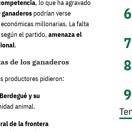
ncompetencia
, lo que ha agravado
0 ganaderos
podrían verse
 económicas millonarias. La falta
 según el partido,
amenaza el
cional
.
as de los ganaderos
os productores pidieron:
Berdegué y su
idad animal.
Te
al de la frontera