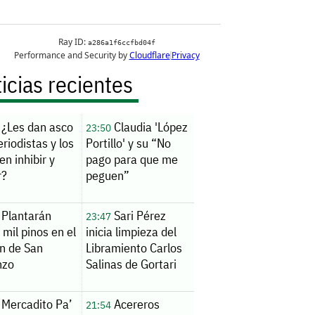
icias recientes
¿Les dan asco
Claudia 'López
23:50
eriodistas y los
Portillo' y su “No
en inhibir y
pago para que me
r?
peguen”
Plantarán
Sari Pérez
23:47
 mil pinos en el
inicia limpieza del
n de San
Libramiento Carlos
nzo
Salinas de Gortari
Mercadito Pa’
Acereros
21:54