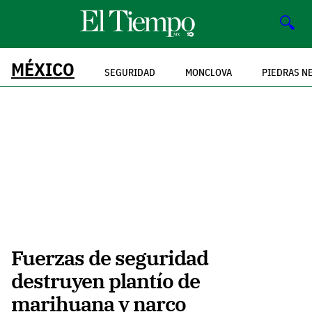
🔍
MÉXICO
SEGURIDAD
MONCLOVA
PIEDRAS N
Fuerzas de seguridad
destruyen plantío de
marihuana y narco