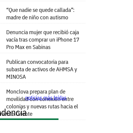
“Que nadie se quede callada”:
madre de niño con autismo
Denuncia mujer que recibió caja
vacía tras comprar un iPhone 17
Pro Max en Sabinas
Publican convocatoria para
subasta de activos de AHMSA y
MINOSA
Monclova prepara plan de
noticias más leídas
movilidad con conexión entre
colonias y nuevas rutas hacia el
ndencia
miento Oriente