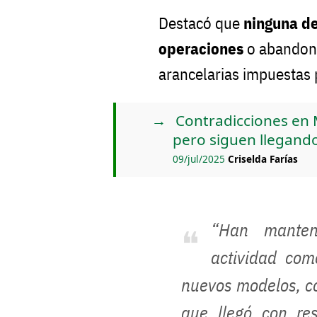
Destacó que
ninguna de
operaciones
o abandonad
arancelarias impuestas 
Contradicciones en 
pero siguen llegand
09/jul/2025
Criselda Farías
“Han manten
actividad com
nuevos modelos, co
que llegó con re