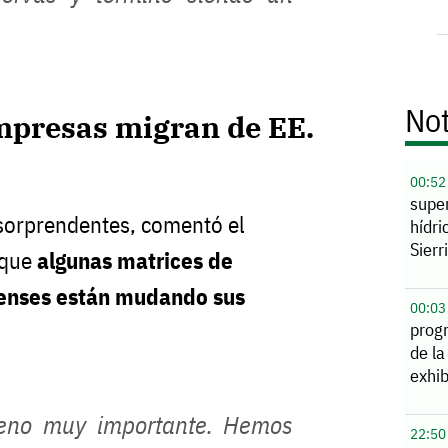
Not
mpresas migran de EE.
00:52
supe
sorprendentes, comentó el
hídri
Sierr
 que
algunas matrices de
enses están mudando sus
00:03
prog
de la
exhib
eno muy importante. Hemos
22:50