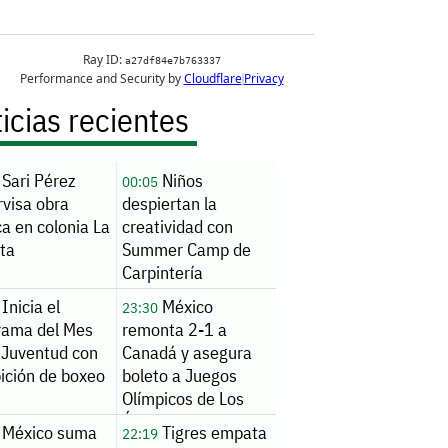
icias recientes
Sari Pérez
Niños
00:05
rvisa obra
despiertan la
ca en colonia La
creatividad con
ita
Summer Camp de
Carpintería
Inicia el
México
23:30
rama del Mes
remonta 2-1 a
 Juventud con
Canadá y asegura
ición de boxeo
boleto a Juegos
Olímpicos de Los
Ángeles 2028
México suma
Tigres empata
22:19