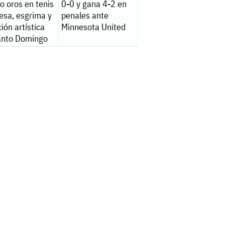
o oros en tenis
0-0 y gana 4-2 en
esa, esgrima y
penales ante
ión artística
Minnesota United
anto Domingo