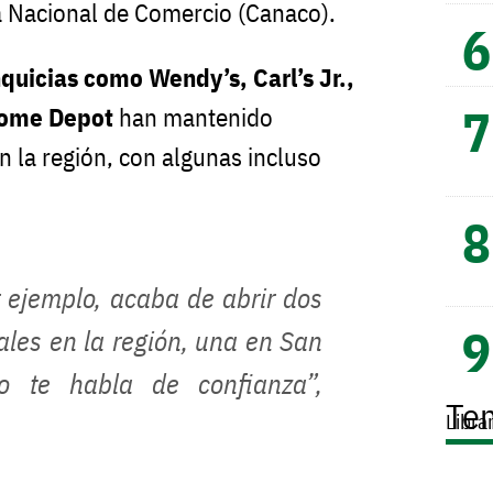
a Nacional de Comercio (Canaco).
nquicias como Wendy’s, Carl’s Jr.,
Home Depot
han mantenido
 la región, con algunas incluso
 ejemplo, acaba de abrir dos
les en la región, una en San
o te habla de confianza”,
Te
Libra