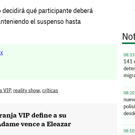
 decidirá qué participante deberá
anteniendo el suspenso hasta
Not
MX
08:33
141 
deten
migr
a VIP
,
reality show
,
críticas
08:20
nuev
polis
desd
ranja VIP define a su
Adame vence a Eleazar
08:10