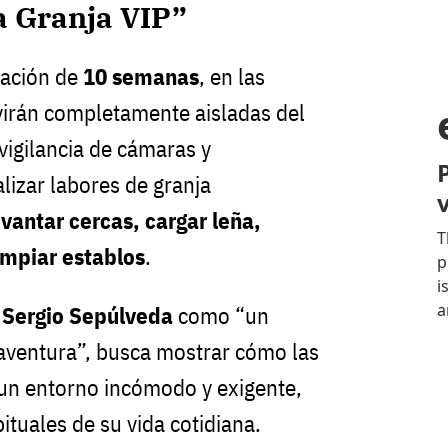
a Granja VIP”
ración de
10 semanas
, en las
virán completamente aisladas del
vigilancia de cámaras y
lizar labores de granja
vantar cercas, cargar leña,
impiar establos
.
r
Sergio Sepúlveda
como “un
y aventura”, busca mostrar cómo las
 un entorno incómodo y exigente,
tuales de su vida cotidiana.