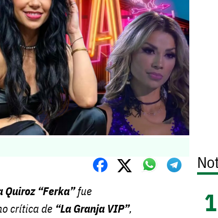
Not
 Quiroz “Ferka”
fue
o crítica de
“La Granja VIP”
,