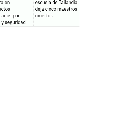
ra en
escuela de Tailandia
uctos
deja cinco maestros
canos por
muertos
 y seguridad